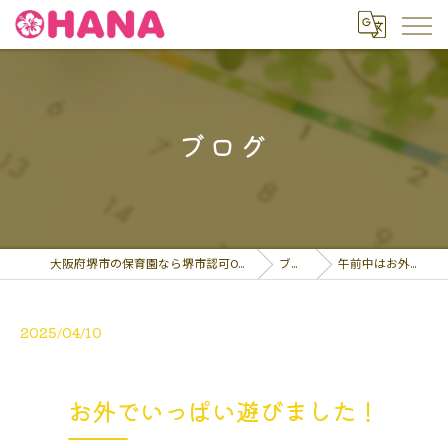
ブログ
大阪府堺市の保育園なら堺市認可OHANA保育園
ブログ
午前中はお外遊び！…
2025/04/10
お外でいっぱい遊びました！