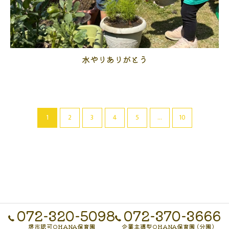
水やりありがとう
1
2
3
4
5
...
10
072-320-5098
072-370-3666
堺市認可OHANA保育園
企業主導型OHANA保育園 (分園)