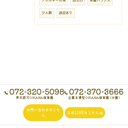
アレルギー対策
自立心
栄養バランス
少人数
送迎あり
072-320-5098
072-370-3666
堺市認可OHANA保育園
企業主導型OHANA保育園 (分園)
お問い合わせはこち
公式LINEはこちら
ら