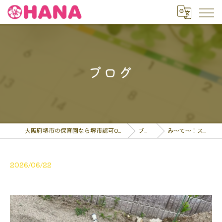
ブログ
大阪府堺市の保育園なら堺市認可OHANA保育園
ブログ
み～て～！スイカが…
2026/06/22