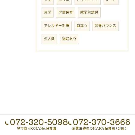
見学
学童保育
就学前幼児
アレルギー対策
自立心
栄養バランス
少人数
送迎あり
072-320-5098
072-370-3666
堺市認可OHANA保育園
企業主導型OHANA保育園 (分園)