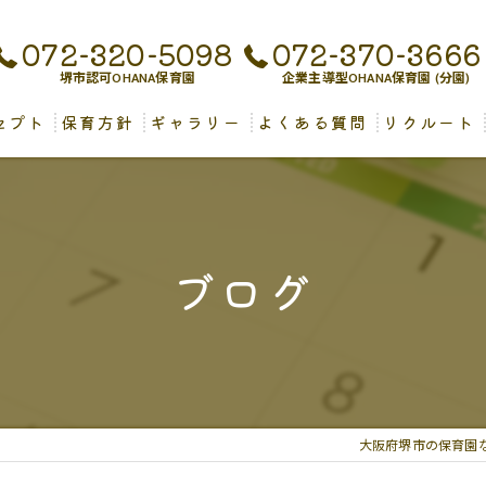
072-320-5098
072-370-3666
堺市認可OHANA保育園
企業主導型OHANA保育園 (分園)
セプト
保育方針
ギャラリー
よくある質問
リクルート
児保育について
ブログ
大阪府堺市の保育園な