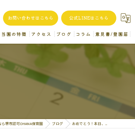
お問い合わせはこちら
公式LINEはこちら
当園の特徴
アクセス
ブログ
コラム
意見書/登園届
自家製給食
堺市認可OHANA保育園
一時預かり
企業主導型OHANA保育園 (分園)
異年齢保育
病後児保育
保育士
ら堺市認可OHANA保育園
ブログ
おめでとう！本日、…