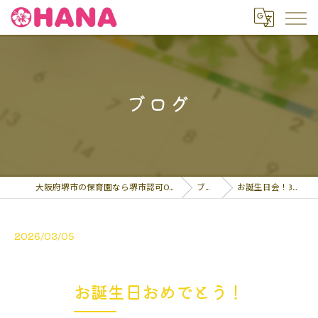
ブログ
大阪府堺市の保育園なら堺市認可OHANA保育園
ブログ
お誕生日会！3月の生…
2026/03/05
お誕生日おめでとう！