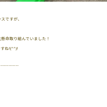
ンスですが、
生懸命取り組んでいました！
!(^^)!
-------------