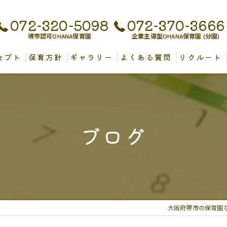
072-320-5098
072-370-3666
堺市認可OHANA保育園
企業主導型OHANA保育園 (分園)
セプト
保育方針
ギャラリー
よくある質問
リクルート
児保育について
ブログ
大阪府堺市の保育園な