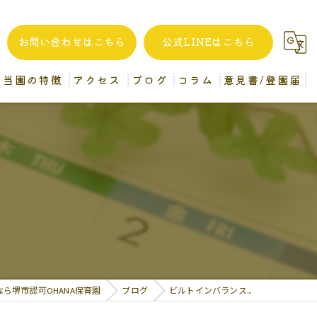
お問い合わせはこちら
公式LINEはこちら
当園の特徴
アクセス
ブログ
コラム
意見書/登園届
自家製給食
堺市認可OHANA保育園
一時預かり
企業主導型OHANA保育園 (分園)
異年齢保育
病後児保育
保育士
ら堺市認可OHANA保育園
ブログ
ビルトインバランス…