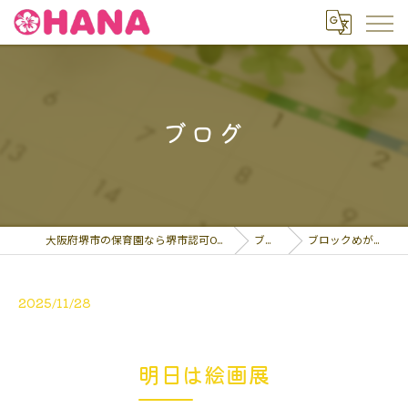
ブログ
大阪府堺市の保育園なら堺市認可OHANA保育園
ブログ
ブロックめがねをか…
2025/11/28
明日は絵画展