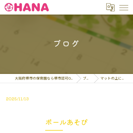
ブログ
大阪府堺市の保育園なら堺市認可OHANA保育園
ブログ
マットの上に寝転が…
2025/11/13
ボールあそび