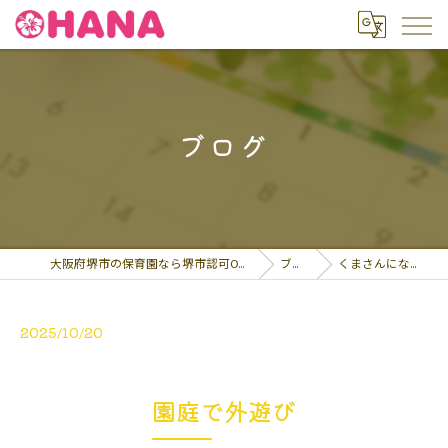
ブログ
大阪府堺市の保育園なら堺市認可OHANA保育園
ブログ
くまさんになって遊…
2025/10/20
園庭で外遊び