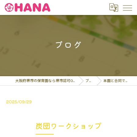
ブログ
大阪府堺市の保育園なら堺市認可OHANA保育園
ブログ
本園と合同でやりま…
2025/09/29
炭団ワークショップ