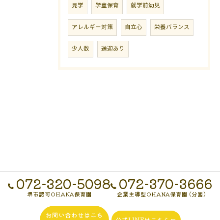
見学
学童保育
就学前幼児
アレルギー対策
自立心
栄養バランス
少人数
送迎あり
072-320-5098
072-370-3666
堺市認可OHANA保育園
企業主導型OHANA保育園 (分園)
お問い合わせはこち
公式LINEはこちら