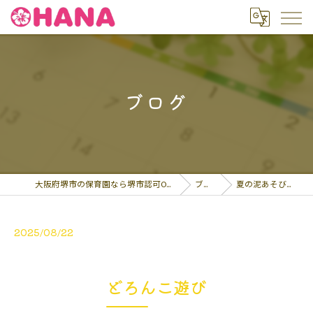
ブログ
大阪府堺市の保育園なら堺市認可OHANA保育園
ブログ
夏の泥あそび！本日…
2025/08/22
どろんこ遊び