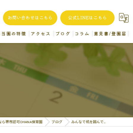
お問い合わせはこちら
公式LINEはこちら
当園の特徴
アクセス
ブログ
コラム
意見書/登園届
自家製給食
堺市認可OHANA保育園
一時預かり
企業主導型OHANA保育園 (分園)
異年齢保育
病後児保育
保育士
ら堺市認可OHANA保育園
ブログ
みんなで机を囲んで…