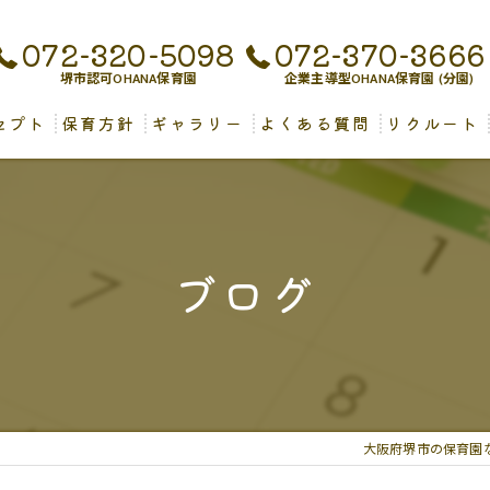
072-320-5098
072-370-3666
堺市認可OHANA保育園
企業主導型OHANA保育園 (分園)
セプト
保育方針
ギャラリー
よくある質問
リクルート
児保育について
ブログ
大阪府堺市の保育園な