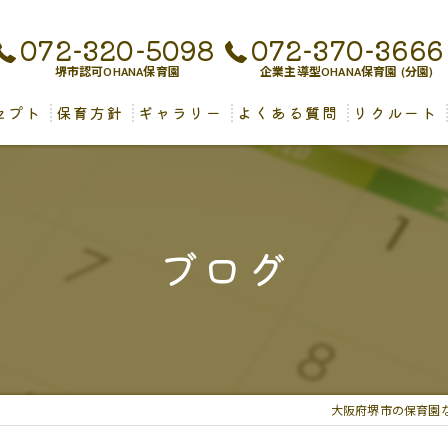
072-320-5098
072-370-3666
堺市認可OHANA保育園
企業主導型OHANA保育園 (分園)
セプト
保育方針
ギャラリー
よくある質問
リクルート
児保育について
ブログ
大阪府堺市の保育園な