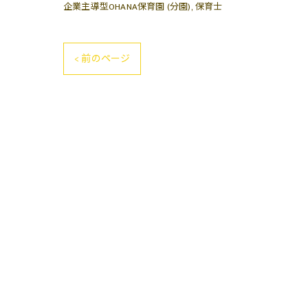
企業主導型OHANA保育園 (分園)
保育士
< 前のページ