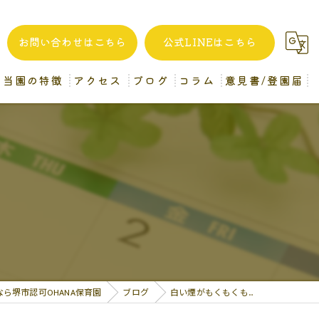
お問い合わせはこちら
公式LINEはこちら
当園の特徴
アクセス
ブログ
コラム
意見書/登園届
自家製給食
堺市認可OHANA保育園
一時預かり
企業主導型OHANA保育園 (分園)
異年齢保育
病後児保育
保育士
ら堺市認可OHANA保育園
ブログ
白い煙がもくもくも…