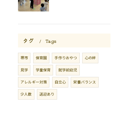
タグ
Tags
堺市
保育園
手作りおやつ
心の絆
見学
学童保育
就学前幼児
アレルギー対策
自立心
栄養バランス
少人数
送迎あり