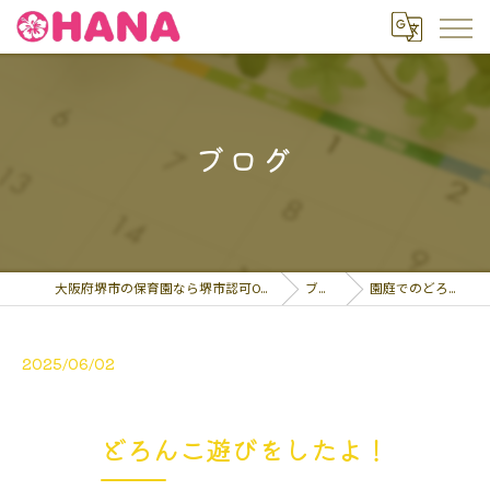
ブログ
大阪府堺市の保育園なら堺市認可OHANA保育園
ブログ
園庭でのどろ遊び！…
2025/06/02
どろんこ遊びをしたよ！