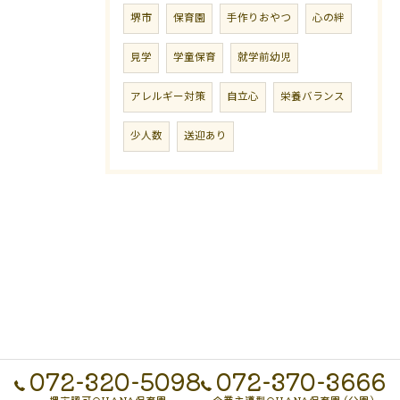
堺市
保育園
手作りおやつ
心の絆
見学
学童保育
就学前幼児
アレルギー対策
自立心
栄養バランス
少人数
送迎あり
072-320-5098
072-370-3666