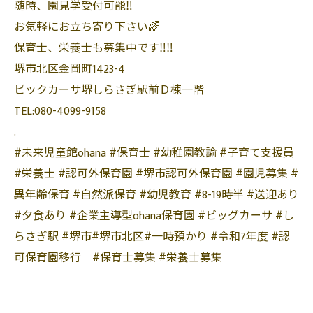
随時、園見学受付可能‼️
お気軽にお立ち寄り下さい🌈
保育士、栄養士も募集中です‼️‼️
堺市北区金岡町1423-4
ビックカーサ堺しらさぎ駅前Ｄ棟一階
TEL:080-4099-9158
.
#未来児童館ohana #保育士 #幼稚園教諭 #子育て支援員
#栄養士 #認可外保育園 #堺市認可外保育園 #園児募集 #
異年齢保育 #自然派保育 #幼児教育 #8-19時半 #送迎あり
#夕食あり #企業主導型ohana保育園 #ビッグカーサ #し
らさぎ駅 #堺市#堺市北区#一時預かり #令和7年度 #認
可保育園移行 #保育士募集 #栄養士募集