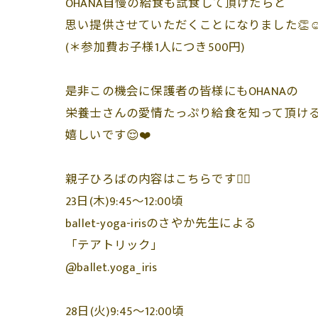
OHANA自慢の給食も試食して頂けたらと
思い提供させていただくことになりました👏☺
(＊参加費お子様1人につき500円)
是非この機会に保護者の皆様にもOHANAの
栄養士さんの愛情たっぷり給食を知って頂け
嬉しいです😌❤️
親子ひろばの内容はこちらです💁‍♀️
23日(木)9:45〜12:00頃
ballet-yoga-irisのさやか先生による
「テアトリック」
@ballet.yoga_iris
28日(火)9:45〜12:00頃