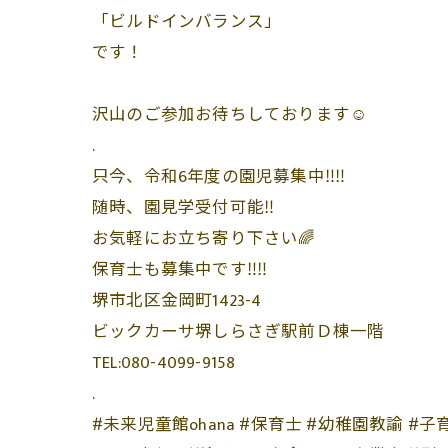
「ビルドインバランス」
です！
沢山のご参加お待ちしております☺️
.
只今、令和6年度の園児募集中‼️‼️
随時、園見学受付可能‼️
お気軽にお立ち寄り下さい🌈
保育士も募集中です‼️‼️
堺市北区金岡町1423-4
ビックカーサ堺しらさぎ駅前Ｄ棟一階
TEL:080-4099-9158
.
#未来児童館ohana #保育士 #幼稚園教諭 