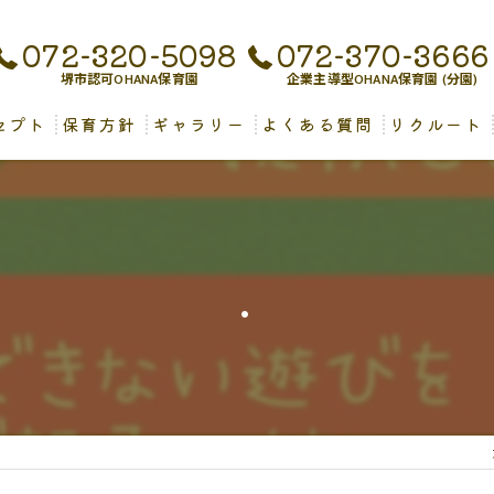
072-320-5098
072-370-3666
堺市認可OHANA保育園
企業主導型OHANA保育園 (分園)
セプト
保育方針
ギャラリー
よくある質問
リクルート
児保育について
.