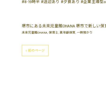
#8-19時半 #送迎あり #夕食あり #企業主導
堺市にある未来児童館OHANA
堺市で新しい保
未来児童館OHANA
保育士
異年齢保育
一時預かり
< 前のページ