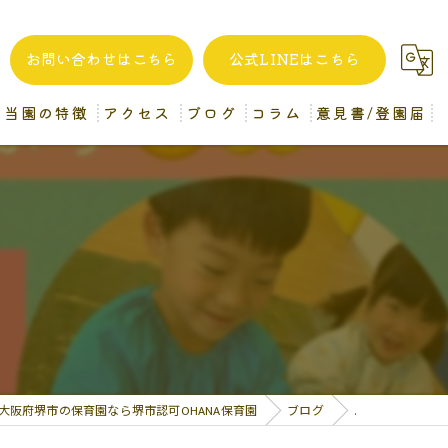
お問い合わせはこちら
公式LINEはこちら
当園の特徴
アクセス
ブログ
コラム
意見書/登園届
自家製給食
堺市認可OHANA保育園
一時預かり
企業主導型OHANA保育園 (分園)
異年齢保育
病後児保育
保育士
大阪府堺市の保育園なら堺市認可OHANA保育園
ブログ
.