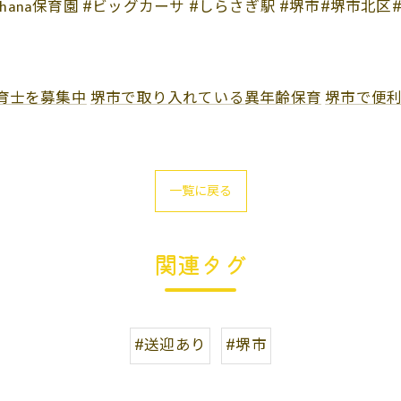
型ohana保育園 #ビッグカーサ #しらさぎ駅 #堺市#堺市北
育士を募集中
堺市で取り入れている異年齢保育
堺市で便
一覧に戻る
関連タグ
#送迎あり
#堺市