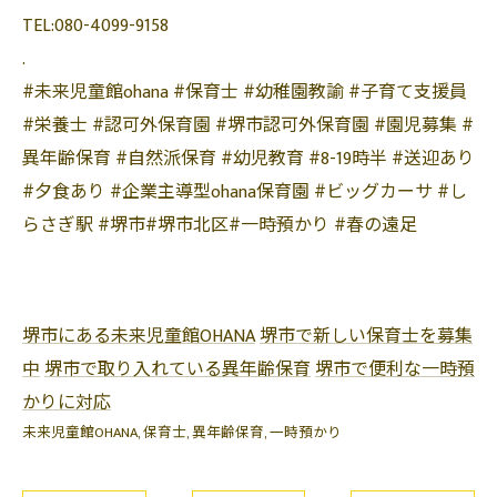
TEL:080-4099-9158
.
#未来児童館ohana #保育士 #幼稚園教諭 #子育て支援員
#栄養士 #認可外保育園 #堺市認可外保育園 #園児募集 #
異年齢保育 #自然派保育 #幼児教育 #8-19時半 #送迎あり
#夕食あり #企業主導型ohana保育園 #ビッグカーサ #し
らさぎ駅 #堺市#堺市北区#一時預かり #春の遠足
堺市にある未来児童館OHANA
堺市で新しい保育士を募集
中
堺市で取り入れている異年齢保育
堺市で便利な一時預
かりに対応
未来児童館OHANA
保育士
異年齢保育
一時預かり