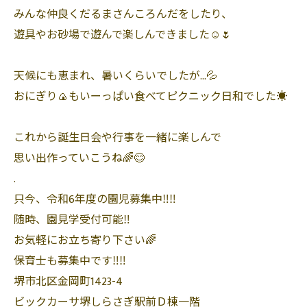
みんな仲良くだるまさんころんだをしたり、
遊具やお砂場で遊んで楽しんできました☺️🌷
天候にも恵まれ、暑いくらいでしたが…💦
おにぎり🍙もいーっぱい食べてピクニック日和でした☀️
これから誕生日会や行事を一緒に楽しんで
思い出作っていこうね🌈😊
.
只今、令和6年度の園児募集中‼️‼️
随時、園見学受付可能‼️
お気軽にお立ち寄り下さい🌈
保育士も募集中です‼️‼️
堺市北区金岡町1423-4
ビックカーサ堺しらさぎ駅前Ｄ棟一階