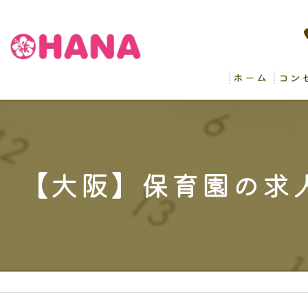
ホーム
コン
病後
【大阪】保育園の求