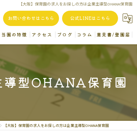
【大阪】保育園の求人をお探しの方は企業主導型OHANA保育園
お問い合わせはこちら
公式LINEはこちら
当園の特徴
アクセス
ブログ
コラム
意見書/登園届
自家製給食
堺市認可OHANA保育園
一時預かり
企業主導型OHANA保育園 (分園)
導型OHANA保育園
異年齢保育
病後児保育
保育士
【大阪】保育園の求人をお探しの方は企業主導型OHANA保育園