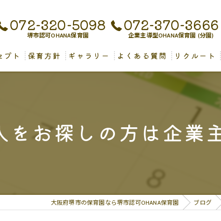
072-320-5098
072-370-3666
堺市認可OHANA保育園
企業主導型OHANA保育園 (分園)
セプト
保育方針
ギャラリー
よくある質問
リクルート
児保育について
人をお探しの方は企業主
大阪府堺市の保育園なら堺市認可OHANA保育園
ブログ