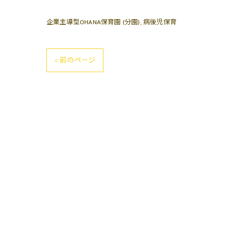
企業主導型OHANA保育園 (分園)
病後児保育
< 前のページ